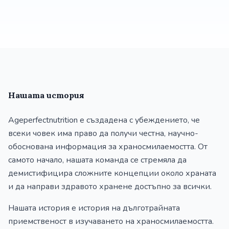
Нашата история
Ageperfectnutrition е създадена с убеждението, че
всеки човек има право да получи честна, научно-
обоснована информация за храносмилаемостта. От
самото начало, нашата команда се стремяла да
демистифицира сложните концепции около храната
и да направи здравото хранене достъпно за всички.
Нашата история е история на дълготрайната
приемственост в изучаването на храносмилаемостта.