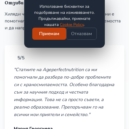
Отзиви от нашите читатели
Използваме бисквитки за
подобряване на изживяването.
Хиляди читатели ни казват, че содържанието ни е
Продължавайки, приемате
помогнало да разберат по-добре храносмилаемостта
нашата
Cookie Policy
.
и да направят по-здравословни избори.
Приемам
Отказвам
5/5
"Статиите на Ageperfectnutrition са ми
помогнали да разбера по-добре проблемите
си с храносмилаемостта. Особено благодарна
съм за научния подход и честната
информация. Това не са просто съвети, а
реално образование. Препоръчвам го на
всички мои приятели и семейство."
Мария Георгиева